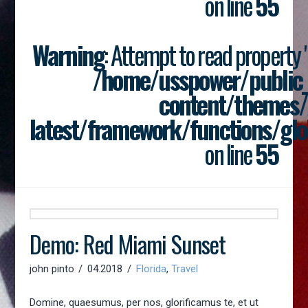
on line
55
Warning
: Attempt to read property "p
/home/usspower/public
content/themes/
latest/framework/functions/glo
on line
55
Demo: Red Miami Sunset
john pinto
04.2018
Florida
,
Travel
Domine, quaesumus, per nos, glorificamus te, et ut