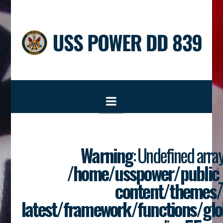
Navigation
Warning
: Undefined array
/home/usspower/public
content/themes/
latest/framework/functions/glo