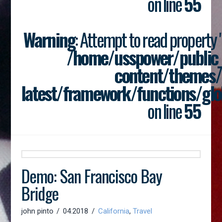
on line
55
Warning
: Attempt to read property "p
/home/usspower/public
content/themes/
latest/framework/functions/glo
on line
55
Demo: San Francisco Bay
Bridge
john pinto
04.2018
California
,
Travel